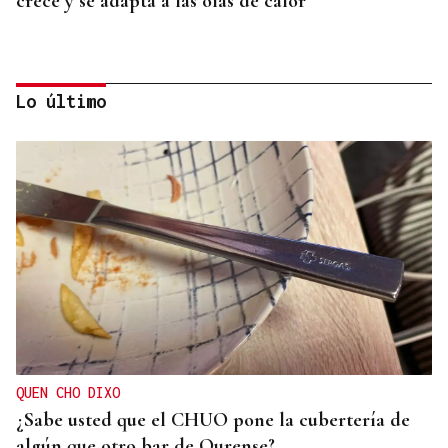
crece y se adapta a las olas de calor
Lo último
POLOS RÍOS E MONTAÑAS DE OURENSE
A Ribeira Sacra, flora e fauna nas ribeiras miñota
e siliense
QUEN CHO DIXO
¿Sabe usted que el CHUO pone la cubertería de
algún que otro bar de Ourense?