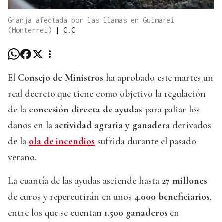
Granja afectada por las llamas en Guimarei
(Monterrei)
|
C.C
El
Consejo de Ministros
ha aprobado este martes un
real decreto que tiene como objetivo la regulación
de la
concesión directa de ayudas
para paliar los
daños en la
actividad agraria y ganadera
derivados
de la
ola de incendios
sufrida durante el pasado
verano.
La cuantía de las ayudas asciende hasta
27 millones
de euros y repercutirán en unos
4.000 beneficiarios
,
entre los que se cuentan
1.500 ganaderos
en