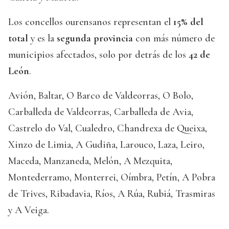
Los concellos ourensanos representan el
15% del
total
y es la
segunda provincia
con más número de
municipios afectados, solo por detrás de los
42 de
León
.
Avión, Baltar, O Barco de Valdeorras, O Bolo,
Carballeda de Valdeorras, Carballeda de Avia,
Castrelo do Val, Cualedro, Chandrexa de Queixa,
Xinzo de Limia, A Gudiña, Larouco, Laza, Leiro,
Maceda, Manzaneda, Melón, A Mezquita,
Montederramo, Monterrei, Oímbra, Petín, A Pobra
de Trives, Ribadavia, Ríos, A Rúa, Rubiá, Trasmiras
y A Veiga.