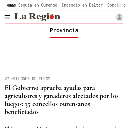
common.go-to-content
Temas
Sequía en Ourense
Incendio en Baltar
Bonoloto 
header.menu.open
Provincia
27 MILLONES DE EUROS
El Gobierno aprueba ayudas para
agricultores y ganaderos afectados por los
fuegos: 35 concellos ourensanos
beneficiados