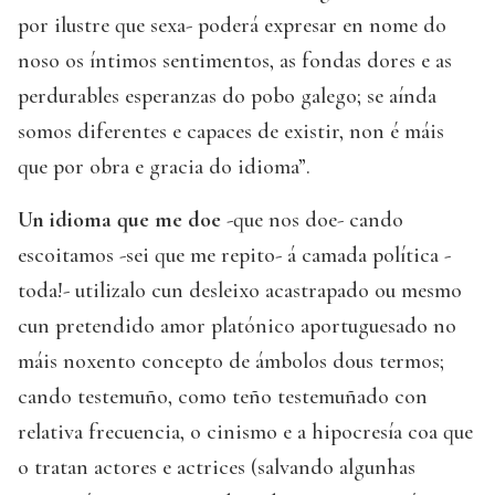
por ilustre que sexa- poderá expresar en nome do
noso os íntimos sentimentos, as fondas dores e as
perdurables esperanzas do pobo galego; se aínda
somos diferentes e capaces de existir, non é máis
que por obra e gracia do idioma”.
Un idioma que me doe
-que nos doe- cando
escoitamos -sei que me repito- á camada política -
toda!- utilizalo cun desleixo acastrapado ou mesmo
cun pretendido amor platónico aportuguesado no
máis noxento concepto de ámbolos dous termos;
cando testemuño, como teño testemuñado con
relativa frecuencia, o cinismo e a hipocresía coa que
o tratan actores e actrices (salvando algunhas