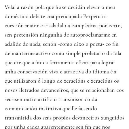
Velaí a razón pola que hoxe decidín elevar o meu
doméstico debate coa preocupada Perpetua a
cuestión maior e trasladalo a esta páxina, por certo,
sen pretensión ningunha de autoproclamarme en
adalide de nada, senón -como dixo o poeta- co fin
de manterme activo como simple proletario da fala
que cre que a única ferramenta eficaz para lograr
unha conservación viva e atractiva do idioma é a
que utilizaron ó longo de xeracións e xeracións os
nosos iletrados devanceiros, que se relacionaban cos
seus sen outro artificio transmisor có da
comunicación instintiva que lle ía sendo
transmitida dos seus propios devanceiros xunguidos
por unha cadea aparentemente sen fin que nos