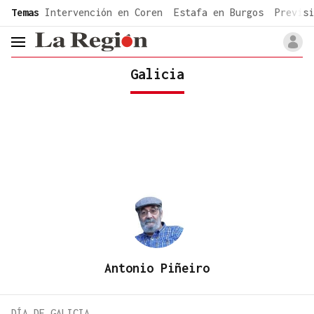
common.go-to-content
Temas
Intervención en Coren
Estafa en Burgos
Previsi
header.menu.open
Galicia
Antonio Piñeiro
DÍA DE GALICIA