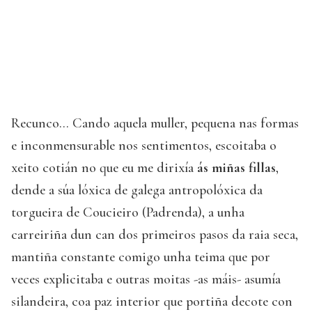
Recunco... Cando aquela muller, pequena nas formas
e inconmensurable nos sentimentos, escoitaba o
xeito cotián no que eu me dirixía
ás miñas fillas
,
dende a súa lóxica de galega antropolóxica da
torgueira de Coucieiro (Padrenda), a unha
carreiriña dun can dos primeiros pasos da raia seca,
mantiña constante comigo unha teima que por
veces explicitaba e outras moitas -as máis- asumía
silandeira, coa paz interior que portiña decote con