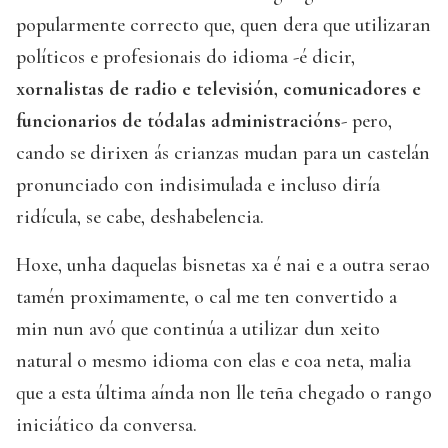
popularmente correcto que, quen dera que utilizaran
políticos e profesionais do idioma -é dicir,
xornalistas de radio e televisión, comunicadores e
funcionarios de tódalas administracións
- pero,
cando se dirixen ás crianzas mudan para un castelán
pronunciado con indisimulada e incluso diría
ridícula, se cabe, deshabelencia.
Hoxe, unha daquelas bisnetas xa é nai e a outra serao
tamén proximamente, o cal me ten convertido a
min nun avó que continúa a utilizar dun xeito
natural o mesmo idioma con elas e coa neta, malia
que a esta última aínda non lle teña chegado o rango
iniciático da conversa.