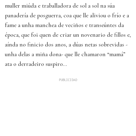
muller miúda e traballadora de sol a sol na súa
panadería de posguerra, coa que lle aliviou o frío e a
fame a unha manchea de veciños e transeúntes da
época, que foi quen de criar un novenario de fillos e,
aínda no finicio dos anos, a dúas netas sobrevidas -
unha delas a miña dona- que lle chamaron “mamá”
ata o derradeiro suspiro...