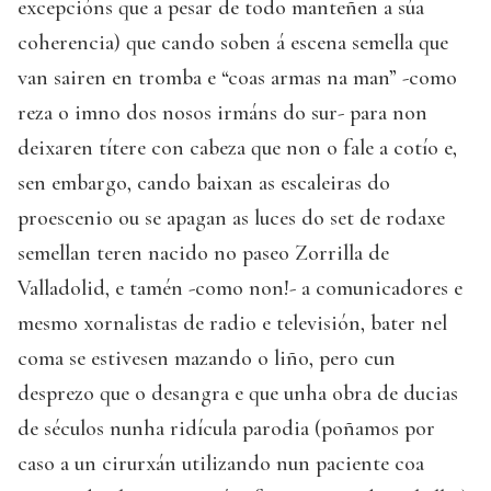
excepcións que a pesar de todo manteñen a súa
coherencia) que cando soben á escena semella que
van sairen en tromba e “coas armas na man” -como
reza o imno dos nosos irmáns do sur- para non
deixaren títere con cabeza que non o fale a cotío e,
sen embargo, cando baixan as escaleiras do
proescenio ou se apagan as luces do set de rodaxe
semellan teren nacido no paseo Zorrilla de
Valladolid, e tamén -como non!- a comunicadores e
mesmo xornalistas de radio e televisión, bater nel
coma se estivesen mazando o liño, pero cun
desprezo que o desangra e que unha obra de ducias
de séculos nunha ridícula parodia (poñamos por
caso a un cirurxán utilizando nun paciente coa