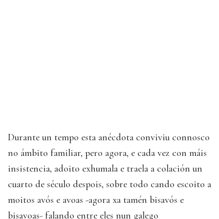
Durante un tempo esta anécdota conviviu connosco
no ámbito familiar, pero agora, e cada vez con máis
insistencia, adoito exhumala e traela a colación un
cuarto de século despois, sobre todo cando escoito a
moitos avós e avoas -agora xa tamén bisavós e
bisavoas- falando entre eles nun galego