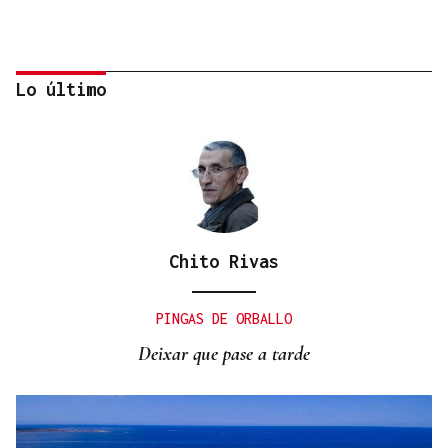
Lo último
Chito Rivas
PLANIFICAR CON ANTELACIÓN
Las compañías de autobuses recomiendan
PINGAS DE ORBALLO
adelantar los desplazamientos para evitar
Deixar que pase a tarde
saturaciones el día del eclipse