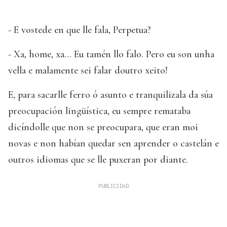
- E vostede en que lle fala, Perpetua?
- Xa, home, xa... Eu tamén llo falo. Pero eu son unha
vella e malamente sei falar doutro xeito!
E, para sacarlle ferro ó asunto e tranquilizala da súa
preocupación lingüística, eu sempre remataba
dicíndolle que non se preocupara, que eran moi
novas e non habían quedar sen aprender o castelán e
outros idiomas que se lle puxeran por diante.