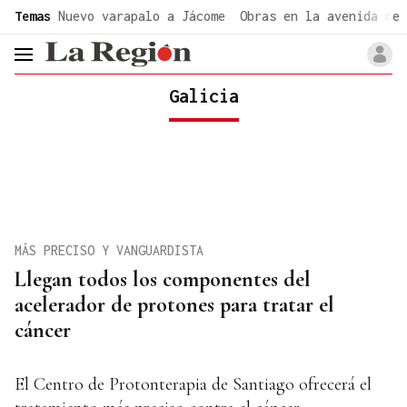
common.go-to-content
Temas
Nuevo varapalo a Jácome
Obras en la avenida de 
header.menu.open
Galicia
MÁS PRECISO Y VANGUARDISTA
Llegan todos los componentes del
acelerador de protones para tratar el
cáncer
El Centro de Protonterapia de Santiago ofrecerá el