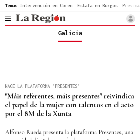
common.go-to-content
Temas
Intervención en Coren
Estafa en Burgos
Previsi
header.menu.open
Galicia
NACE LA PLATAFORMA "PRESENTES"
"Máis referentes, máis presentes" reivindica
el papel de la mujer con talentos en el acto
por el 8M de la Xunta
Alfonso Rueda presenta la plataforma Presentes, una