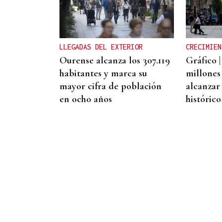
El caso del Villa de Pitanxo,
a punto de iniciar su juicio
LLEGADAS DEL EXTERIOR
CRECIMIEN
Ourense alcanza los 307.119
Gráfico |
habitantes y marca su
millones
mayor cifra de población
alcanzar
en ocho años
histórico
06
AGO
ESPECTÁCULO