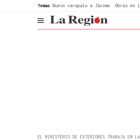
common.go-to-content
Temas
Nuevo varapalo a Jácome
Obras en l
header.menu.open
EL MINISTERIO DE EXTERIORES TRABAJA EN LA