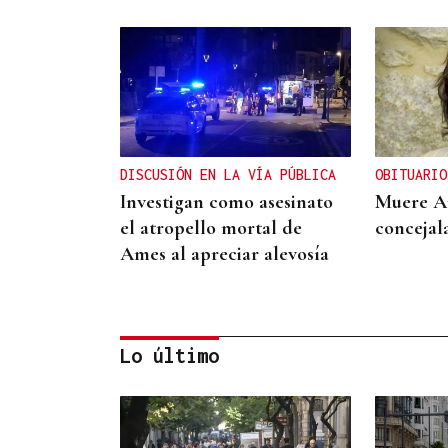
DISCUSIÓN EN LA VÍA PÚBLICA
OBITUARIO
Investigan como asesinato
Muere An
el atropello mortal de
concejal
Ames al apreciar alevosía
Lo último
PEOR ACCIDENTE DEL SIGLO XXI