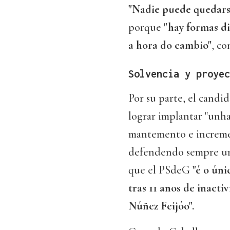
"Nadie puede quedars
porque
"hay formas di
a hora do cambio"
, co
Solvencia y proyec
Por su parte, el candid
lograr implantar "unh
mantemento e increme
defendendo sempre unh
que el PSdeG
"é o úni
tras 11 anos de inacti
Núñez Feijóo".