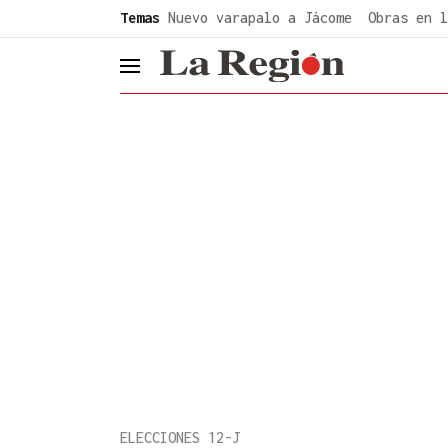
common.go-to-content
Temas
Nuevo varapalo a Jácome
Obras en l
header.menu.open
ELECCIONES 12-J