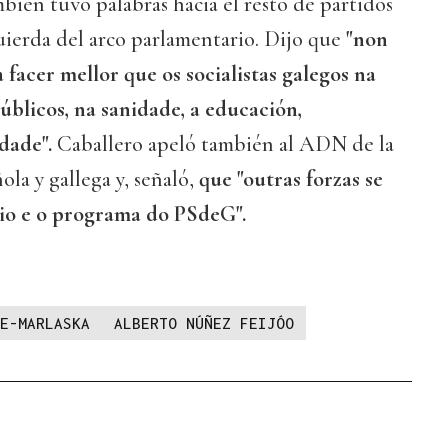
ién tuvo palabras hacia el resto de partidos
quierda del arco parlamentario. Dijo que
"non
facer mellor que os socialistas galegos na
úblicos, na sanidade, a educación,
dade".
Caballero apeló también al ADN de la
la y gallega y, señaló,
que "outras forzas se
rio e o programa do PSdeG".
E-MARLASKA
ALBERTO NÚÑEZ FEIJÓO