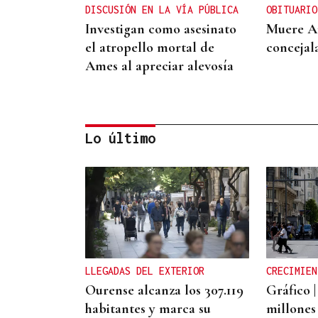
DISCUSIÓN EN LA VÍA PÚBLICA
OBITUARIO
Investigan como asesinato
Muere An
el atropello mortal de
concejal
Ames al apreciar alevosía
Lo último
PEOR ACCIDENTE DEL SIGLO XXI
El caso del Villa de Pitanxo,
a punto de iniciar su juicio
LLEGADAS DEL EXTERIOR
CRECIMIEN
Ourense alcanza los 307.119
Gráfico |
habitantes y marca su
millones