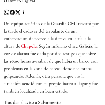
Atlántico Digital
Un equipo acuático de la
Guardia Civil
rescató por
la tarde el cadáver del tripulante de una
embarcación de recreo a la deriva en la ría, a la
altura de
Chapela
. Según informó el
112 Galicia
, la
voz de alarma fue dada por dos testigos que sobre
las
18:00 horas
avisaban de que había un barco con
problemas en la zona de bateas, donde se estaba
golpeando. Además, otra persona que vio la
situación acudió con su propio barco al lugar y fue
también localizada en buen estado.
Tras dar el aviso a
Salvamento