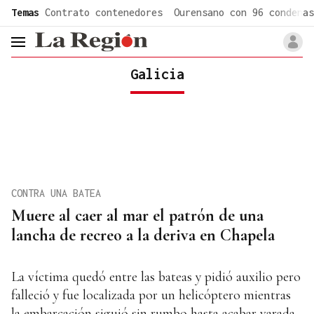
common.go-to-content
Temas
Contrato contenedores
Ourensano con 96 condenas
header.menu.open
Galicia
CONTRA UNA BATEA
Muere al caer al mar el patrón de una
lancha de recreo a la deriva en Chapela
La víctima quedó entre las bateas y pidió auxilio pero
falleció y fue localizada por un helicóptero mientras
la embarcación siguió sin rumbo hasta acabar varada