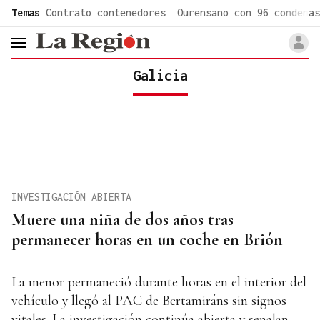
common.go-to-content
Temas
Contrato contenedores
Ourensano con 96 condenas
header.menu.open
Galicia
INVESTIGACIÓN ABIERTA
Muere una niña de dos años tras
permanecer horas en un coche en Brión
La menor permaneció durante horas en el interior del
vehículo y llegó al PAC de Bertamiráns sin signos
vitales. La investigación continúa abierta y señalan,