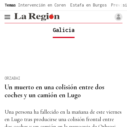
common.go-to-content
Temas
Intervención en Coren
Estafa en Burgos
Previsi
header.menu.open
Galicia
ORZABAI
Un muerto en una colisión entre dos
coches y un camión en Lugo
Una persona ha fallecido en la mañana de este viernes
en Lugo tras producirse una colisión frontal entre
dos coches y un camión en la parroquia de Orbazai.