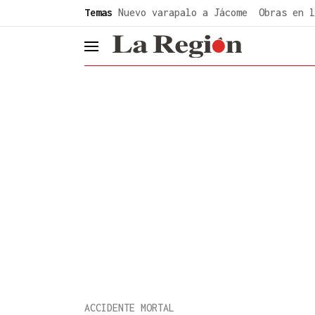
common.go-to-content
Temas
Nuevo varapalo a Jácome
Obras en l
header.menu.open
ACCIDENTE MORTAL