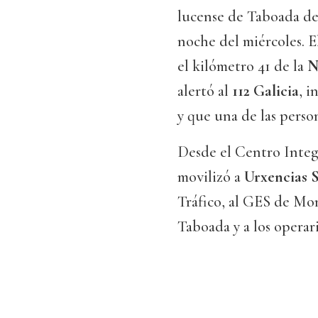
lucense de Taboada d
noche del miércoles. El
el kilómetro 41 de la
N
alertó al
112 Galicia
, i
y que una de las perso
Desde el Centro Integ
movilizó a
Urxencias S
Tráfico, al GES de Mon
Taboada y a los operari