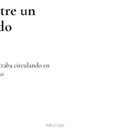
tre un
do
ntraba circulando en
do