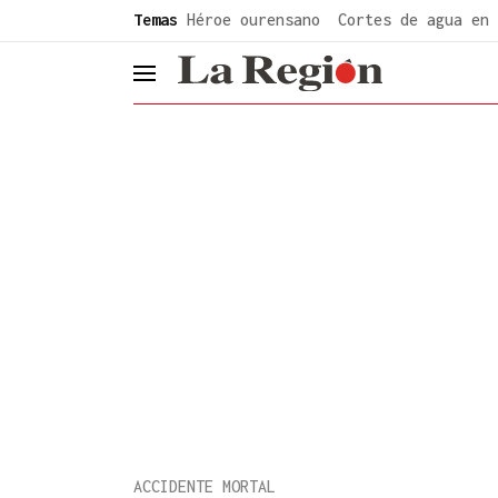
common.go-to-content
Temas
Héroe ourensano
Cortes de agua en 
header.menu.open
ACCIDENTE MORTAL