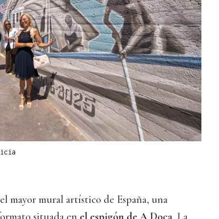
icia
l mayor mural artístico de España, una
formato situada en
el espigón de A Doca
. La