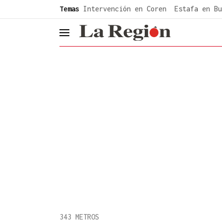
common.go-to-content
Temas
Intervención en Coren
Estafa en Bu
header.menu.open
343 METROS