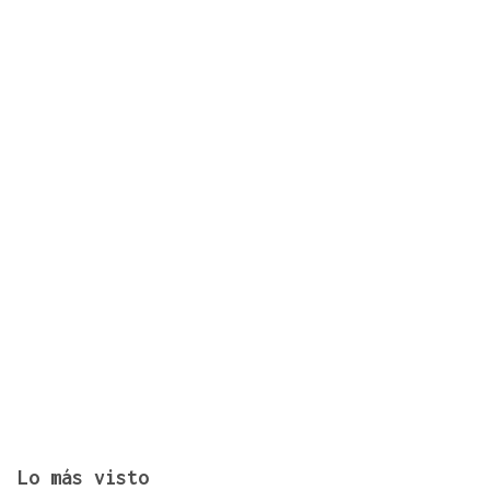
Derbi oficial en A Moreira entre el Ourense CF y
el Antela
Lo más visto