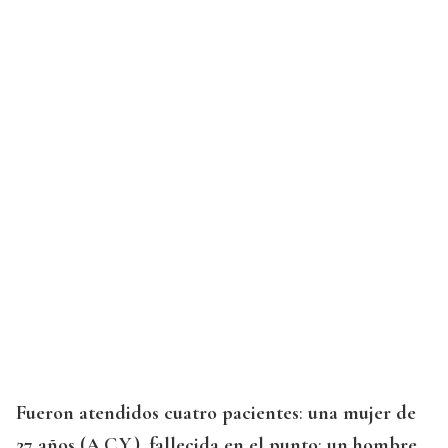
Fueron atendidos cuatro pacientes
:
una mujer de
27 años (A.C.Y.), fallecida en el punto
;
un hombre