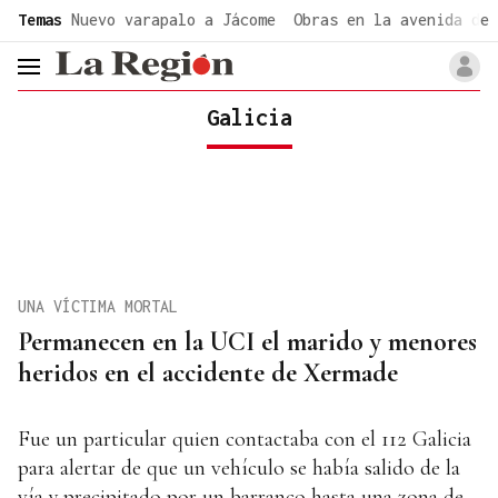
common.go-to-content
Temas
Nuevo varapalo a Jácome
Obras en la avenida de 
header.menu.open
Galicia
UNA VÍCTIMA MORTAL
Permanecen en la UCI el marido y menores
heridos en el accidente de Xermade
Fue un particular quien contactaba con el 112 Galicia
para alertar de que un vehículo se había salido de la
vía y precipitado por un barranco hasta una zona de