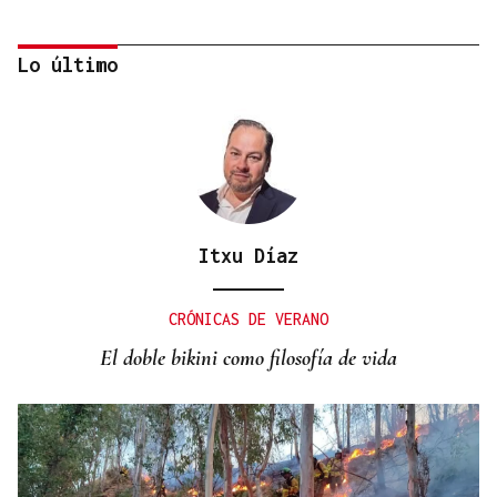
Lo último
Itxu Díaz
PLANIFICAR CON ANTELACIÓN
Las compañías de autobuses recomiendan
CRÓNICAS DE VERANO
adelantar los desplazamientos para evitar
El doble bikini como filosofía de vida
saturaciones el día del eclipse