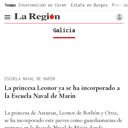
common.go-to-content
Temas
Intervención en Coren
Estafa en Burgos
Previsi
header.menu.open
Galicia
ESCUELA NAVAL DE MARÍN
La princesa Leonor ya se ha incorporado a
la Escuela Naval de Marín
La princesa de Asturias, Leonor de Borbón y Ortiz,
se ha incorporado este jueves como guardiamarina de
primero en la Escuela Naval de Marín donde