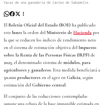
Vacas de una ganadería de lácteo de Sabadelle.
El
Boletín Oficial del Estado (BOE)
ha publicado
este
lunes
la orden del
Ministerio de
Hacienda
por
la que se reducen los índices de rendimiento neto
en el sistema de estimación objetiva del
Impuesto
sobre la Renta de las Personas Físicas (IRPF)
de
2025
, el denominado sistema de
módulos, para
agricultores y ganaderos
. Esta medida beneficiará a
50.000 productores
en el agro en
Galicia
, según
estimación del
Gobierno central
.
El conjunto de las reducciones contempladas
supone una rebaja de la base imponible estimada en