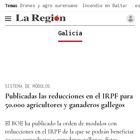
common.go-to-content
Temas
Drones y agro ourensano
Incendio en Baltar
Fes
header.menu.open
Galicia
SISTEMA DE MÓDULOS
Publicadas las reducciones en el IRPF para
50.000 agricultores y ganaderos gallegos
El BOE ha publicado la orden de modulos con
reducciones en el IRPF de la que se podrán beneficiar
50.000 agricultores y ganaderos gallegos. Estas