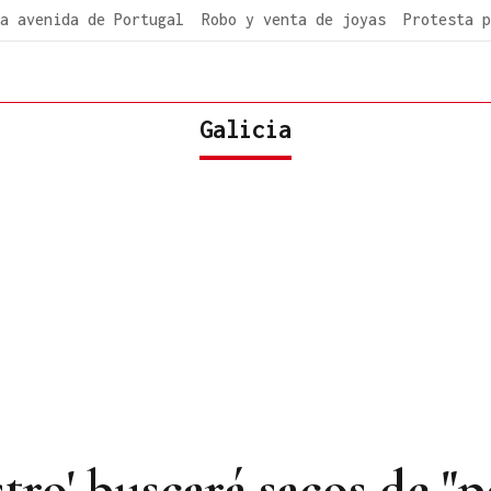
a avenida de Portugal
Robo y venta de joyas
Protesta p
Galicia
tro' buscará sacos de "p