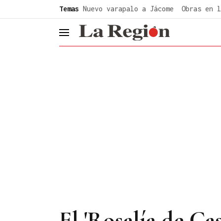
common.go-to-content
Temas
Nuevo varapalo a Jácome
Obras en l
header.menu.open
El 'Rosalía de Cas