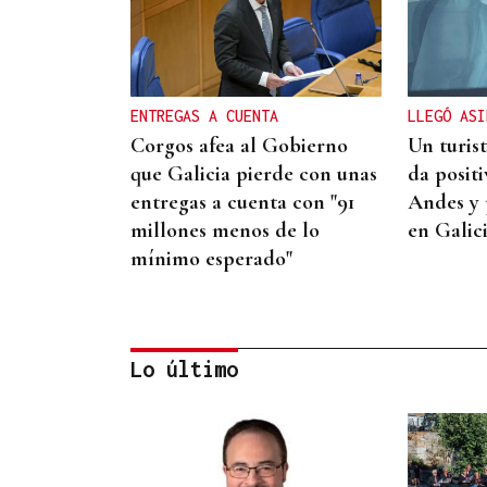
ENTREGAS A CUENTA
LLEGÓ ASI
Corgos afea al Gobierno
Un turis
que Galicia pierde con unas
da posit
entregas a cuenta con "91
Andes y 
millones menos de lo
en Galic
mínimo esperado"
Lo último
CUENTA CON ANTECEDENTES