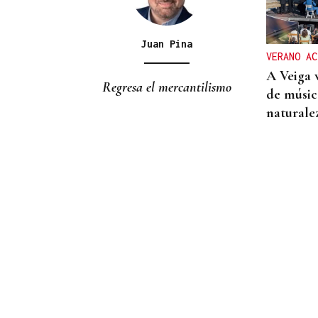
Despliegue policial en
Redondela por un hombre
atrincherado en su vivienda
Juan Pina
VERANO AC
A Veiga 
Regresa el mercantilismo
de música
naturale
10 DE AGOSTO
Senegal se incorpora a las
XLI Xornadas de Folclore