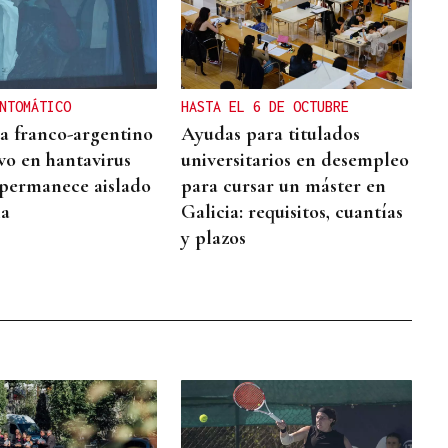
NTOMÁTICO
HASTA EL 6 DE OCTUBRE
ta franco-argentino
Ayudas para titulados
ivo en hantavirus
universitarios en desempleo
permanece aislado
para cursar un máster en
ia
Galicia: requisitos, cuantías
y plazos