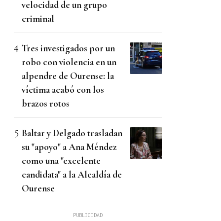
velocidad de un grupo
criminal
Tres investigados por un
robo con violencia en un
alpendre de Ourense: la
víctima acabó con los
brazos rotos
Baltar y Delgado trasladan
su "apoyo" a Ana Méndez
como una "excelente
candidata" a la Alcaldía de
Ourense