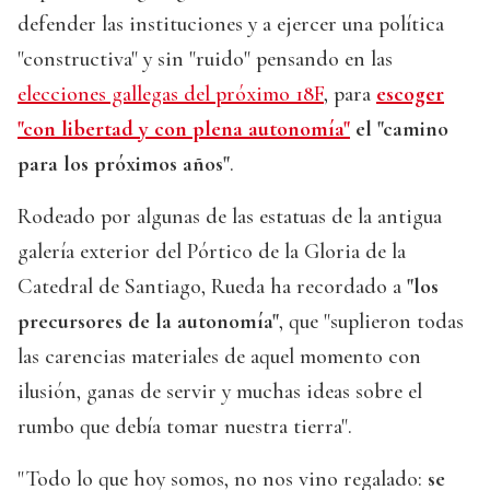
defender las instituciones y a ejercer una política
"constructiva" y sin "ruido" pensando en las
elecciones gallegas del próximo 18F
, para
escoger
"con libertad y con plena autonomía"
el "camino
para los próximos años"
.
Rodeado por algunas de las estatuas de la antigua
galería exterior del Pórtico de la Gloria de la
Catedral de Santiago, Rueda ha recordado a
"los
precursores de la autonomía"
, que "suplieron todas
las carencias materiales de aquel momento con
ilusión, ganas de servir y muchas ideas sobre el
rumbo que debía tomar nuestra tierra".
"Todo lo que hoy somos, no nos vino regalado:
se