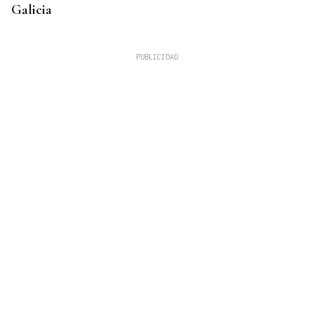
Galicia
Lalo Pavón
O AFIADOR
Un día haberá autobuses