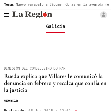
common.go-to-content
Temas
Nuevo varapalo a Jácome
Obras en la avenida de 
header.menu.open
Galicia
DIMISIÓN DEL CONSELLEIRO DO MAR
Rueda explica que Villares le comunicó la
denuncia en febrero y recalca que confía en
la justicia
Agencia
Publicado:
05 Jun 2025 - 12:09
—