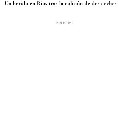
Un herido en Riós tras la colisión de dos coches
INVESTIGANDO LAS CAUSAS
El exsecretario general de UAGA y su esposa,
hallados muertos con signos de violencia en
Tauste