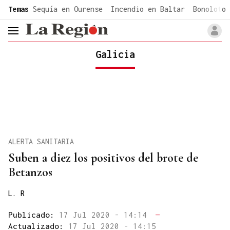
common.go-to-content
Temas
Sequía en Ourense
Incendio en Baltar
Bonoloto 
header.menu.open
Galicia
ALERTA SANITARIA
Suben a diez los positivos del brote de
Betanzos
L. R
Publicado:
17 Jul 2020 - 14:14
—
Actualizado:
17 Jul 2020 - 14:15