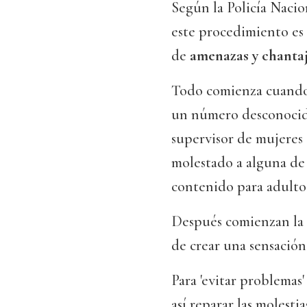
Según la Policía Nacio
este procedimiento es
de
amenazas y chanta
Todo comienza cuando 
un número desconocido
supervisor de mujeres
molestado a alguna de 
contenido para adulto
Después comienzan la e
de crear una sensación
Para 'evitar problemas
así reparar las molest