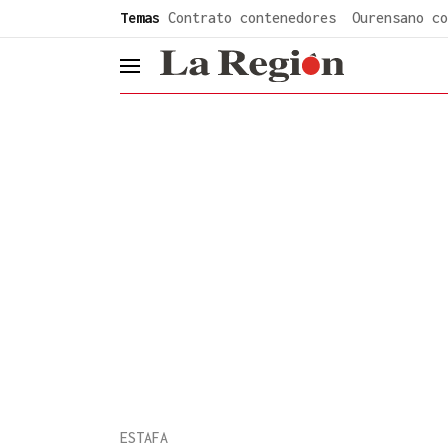
common.go-to-content
Temas
Contrato contenedores
Ourensano co
header.menu.open
ESTAFA