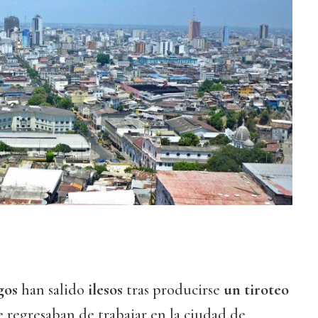
gos
han salido
ilesos
tras producirse
un tiroteo
 regresaban de trabajar en la ciudad de