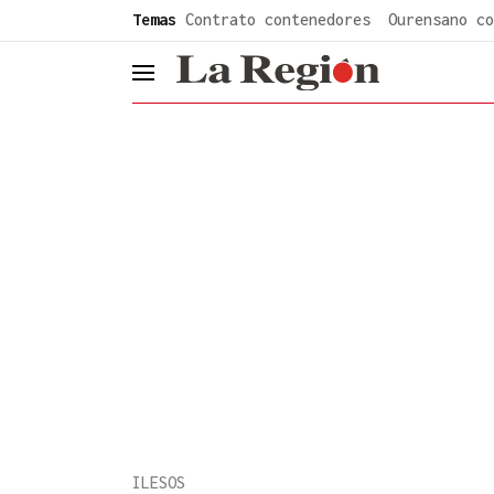
common.go-to-content
Temas
Contrato contenedores
Ourensano co
header.menu.open
ILESOS