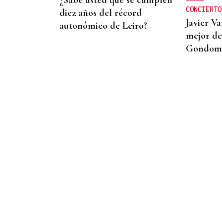
Galicia
CONCIERTO
diez años del récord
Javier Va
autonómico de Leiro?
mejor de
Gondom
SUBVENCIÓN DE LA XUNTA
Nueva imagen para un local
emblemático trivés