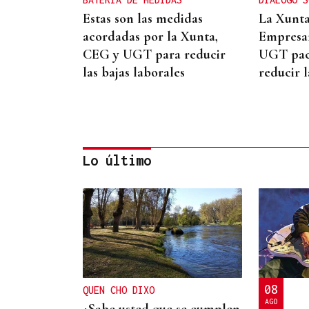
Estas son las medidas
La Xunta
acordadas por la Xunta,
Empresar
CEG y UGT para reducir
UGT pac
las bajas laborales
reducir l
Lo último
INCUMPLIMIENTO LEGAL
Turismo veta la “Ruta del
Narcotráfico” de Laureano
Oubiña por no cumplir con
08
QUEN CHO DIXO
la Ley de Turismo de
AGO
¿Sabe usted que se cumplen