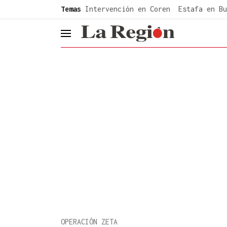
common.go-to-content
Temas
Intervención en Coren
Estafa en Bu
header.menu.open
OPERACIÓN ZETA