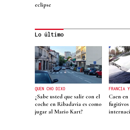
eclipse
Lo último
PROTOCOLO DE VIGILANCIA
Galicia vigila a los
contactos del contagiado
franco-argentino por
QUEN CHO DIXO
FRANCIA Y
hantavirus
¿Sabe usted que salir con el
Caen en 
coche en Ribadavia es como
fugitivo
jugar al Mario Kart?
internac