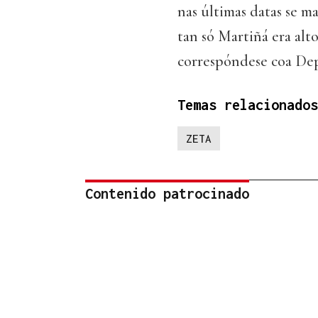
nas últimas datas se m
tan só Martiñá era alt
correspóndese coa Dep
Temas relacionados
ZETA
Contenido patrocinado