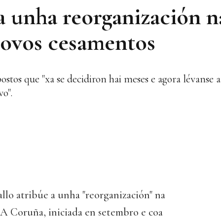
a unha reorganización n
 novos cesamentos
ostos que "xa se decidiron hai meses e agora lévanse a
o".
llo atribúe a unha "reorganización" na
e A Coruña, iniciada en setembro e coa