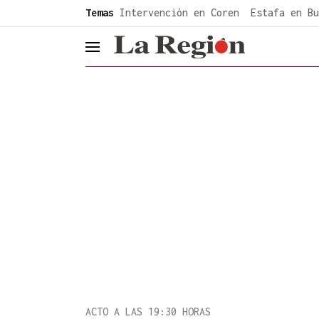
common.go-to-content
Temas
Intervención en Coren
Estafa en Bu
header.menu.open
ACTO A LAS 19:30 HORAS