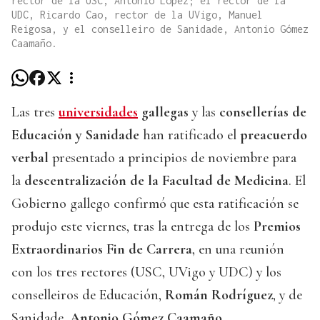
rector de la USC, Antonio López; el rector de la
UDC, Ricardo Cao, rector de la UVigo, Manuel
Reigosa, y el conselleiro de Sanidade, Antonio Gómez
Caamaño.
Las tres
universidades
gallegas
y las
consellerías de
Educación y Sanidade
han ratificado el
preacuerdo
verbal
presentado a principios de noviembre para
la
descentralización de la Facultad de Medicina
. El
Gobierno gallego confirmó que esta ratificación se
produjo este viernes, tras la entrega de los
Premios
Extraordinarios Fin de Carrera
, en una reunión
con los tres rectores (USC, UVigo y UDC) y los
conselleiros de Educación,
Román Rodríguez
, y de
Sanidade,
Antonio Gómez Caamaño
.