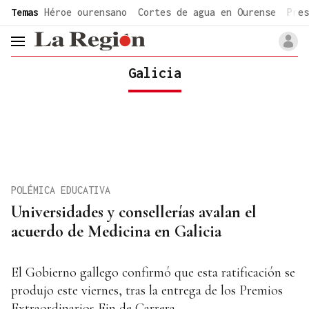
common.go-to-content
Temas
Héroe ourensano
Cortes de agua en Ourense
Pres
header.menu.open
Galicia
POLÉMICA EDUCATIVA
Universidades y consellerías avalan el
acuerdo de Medicina en Galicia
El Gobierno gallego confirmó que esta ratificación se
produjo este viernes, tras la entrega de los Premios
Extraordinarios Fin de Carrera