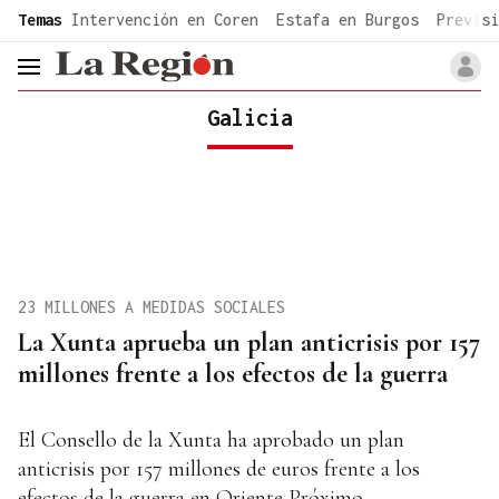
common.go-to-content
Temas
Intervención en Coren
Estafa en Burgos
Previsi
header.menu.open
Galicia
23 MILLONES A MEDIDAS SOCIALES
La Xunta aprueba un plan anticrisis por 157
millones frente a los efectos de la guerra
El Consello de la Xunta ha aprobado un plan
anticrisis por 157 millones de euros frente a los
efectos de la guerra en Oriente Próximo