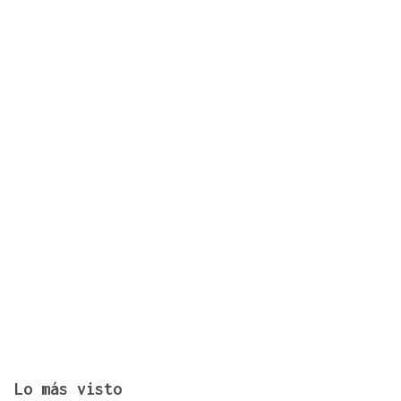
¿Sabe usted que hacen un italiano, un sevillano y
un canario en O Carballiño?
Lo más visto