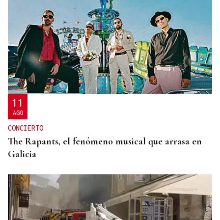
DERROTA
Demasiado rival en Barreiro para la UD Ourense
(2-0)
11
AGO
CONCIERTO
The Rapants, el fenómeno musical que arrasa en
Galicia