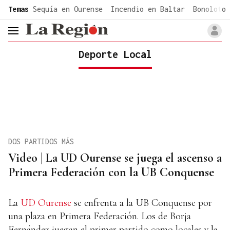
common.go-to-content
Temas
Sequía en Ourense
Incendio en Baltar
Bonoloto 
header.menu.open
Deporte Local
DOS PARTIDOS MÁS
Video | La UD Ourense se juega el ascenso a
Primera Federación con la UB Conquense
La
UD Ourense
se enfrenta a la UB Conquense por
una plaza en Primera Federación. Los de Borja
Fernández juegan el primer partido como locales y la