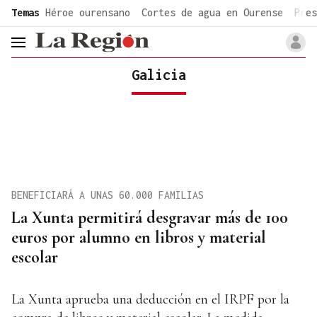
common.go-to-content
Temas
Héroe ourensano
Cortes de agua en Ourense
Pres
header.menu.open
Galicia
BENEFICIARÁ A UNAS 60.000 FAMILIAS
La Xunta permitirá desgravar más de 100
euros por alumno en libros y material
escolar
La Xunta aprueba una deducción en el IRPF por la