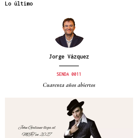
Lo último
Jorge Vázquez
QUEN CHO DIXO
¿Sabe usted que la reina Letizia hizo un guiño a
SENDA 0011
Ourense en la final del Mundial?
Cuarenta años abiertos