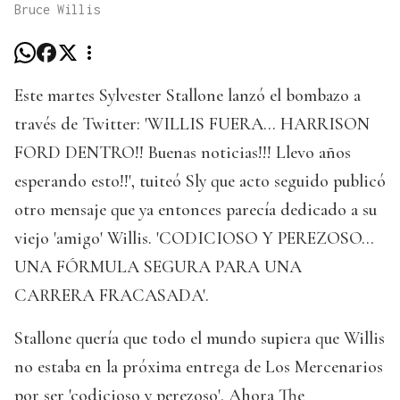
Bruce Willis
Este martes Sylvester Stallone lanzó el bombazo a
través de Twitter: 'WILLIS FUERA... HARRISON
FORD DENTRO!! Buenas noticias!!! Llevo años
esperando esto!!', tuiteó Sly que acto seguido publicó
otro mensaje que ya entonces parecía dedicado a su
viejo 'amigo' Willis. 'CODICIOSO Y PEREZOSO...
UNA FÓRMULA SEGURA PARA UNA
CARRERA FRACASADA'.
Stallone quería que todo el mundo supiera que Willis
no estaba en la próxima entrega de Los Mercenarios
por ser 'codicioso y perezoso'. Ahora The