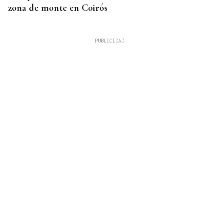
zona de monte en Coirós
07
AGO
CONCIERTO
Comunión entre el folk gallego y el techno
orgánico con Baiuca