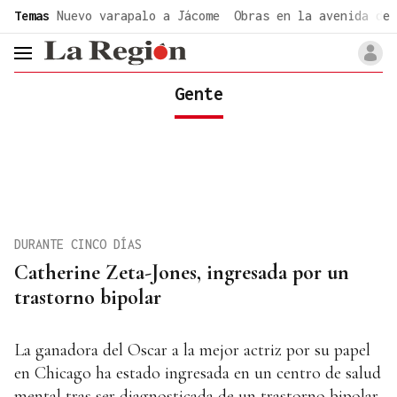
common.go-to-content
Temas
Nuevo varapalo a Jácome
Obras en la avenida de 
header.menu.open
Gente
DURANTE CINCO DÍAS
Catherine Zeta-Jones, ingresada por un
trastorno bipolar
La ganadora del Oscar a la mejor actriz por su papel
en Chicago ha estado ingresada en un centro de salud
mental tras ser diagnosticada de un trastorno bipolar.