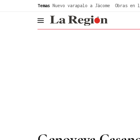
common.go-to-content
Temas
Nuevo varapalo a Jácome
Obras en l
header.menu.open
Genoveva Casanov