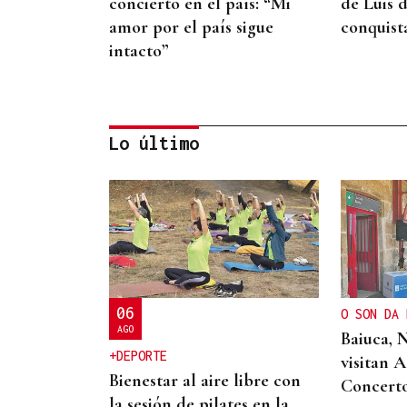
concierto en el país: “Mi
de Luis d
amor por el país sigue
conquist
intacto”
Lo último
QUEN CHO DIXO
¿Sabe usted que la reina
Letizia hizo un guiño a
Ourense en la final del
06
O SON DA 
Mundial?
AGO
Baiuca, 
+DEPORTE
visitan 
Bienestar al aire libre con
Concert
la sesión de pilates en la