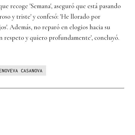
 que recoge 'Semana', aseguró que está pasando
so y triste' y confesó: 'He llorado por
os'. Además, no reparó en elogios hacia su
en respeto y quiero profundamente', concluyó.
ENOVEVA CASANOVA