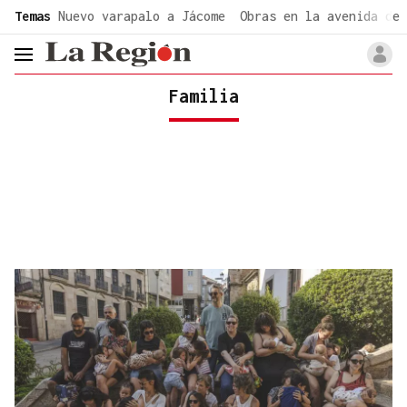
common.go-to-content
Temas
Nuevo varapalo a Jácome
Obras en la avenida de 
header.menu.open
Familia