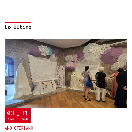
Lo último
QUEN CHO DIXO
¿Sabe usted que la reina Letizia hizo un guiño a
Ourense en la final del Mundial?
03
31
-
AGO
AGO
AÑO OTERIANO