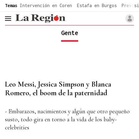
common.go-to-content
Temas
Intervención en Coren
Estafa en Burgos
Previsi
header.menu.open
Gente
Leo Messi, Jessica Simpson y Blanca
Romero, el boom de la paternidad
- Embarazos, nacimientos y algún que otro pequeño
susto, todo gira en torno a la vida de los baby-
celebrities