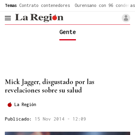
common.go-to-content
Temas
Contrato contenedores
Ourensano con 96 condenas
header.menu.open
Gente
Mick Jagger, disgustado por las
revelaciones sobre su salud
La Región
Publicado:
15 Nov 2014 - 12:09