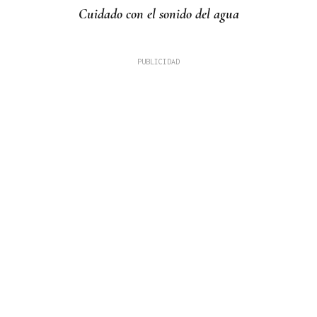
Cuidado con el sonido del agua
LOS TITULARES DE HOY
La portada de La Región de este sábado, 8 de
agosto