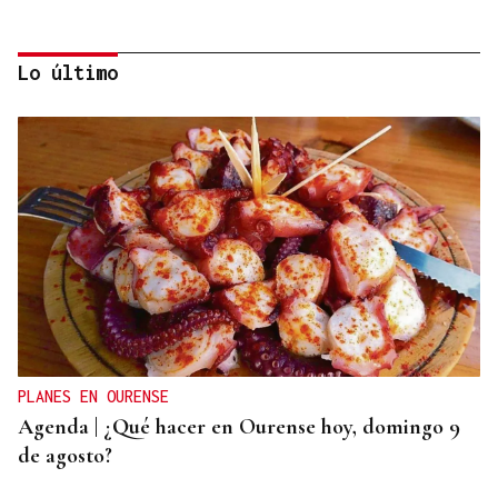
Lo último
QUEN CHO DIXO
¿Sabe usted que la reina Letizia hizo un guiño a
Ourense en la final del Mundial?
PLANES EN OURENSE
Agenda | ¿Qué hacer en Ourense hoy, domingo 9
de agosto?