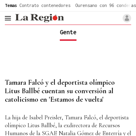
common.go-to-content
Temas
Contrato contenedores
Ourensano con 96 condenas
header.menu.open
Gente
Tamara Falcó y el deportista olímpico
Litus Ballbé cuentan su conversión al
catolicismo en 'Estamos de vuelta'
La hija de Isabel Preisler, Tamara Falcó, el deportista
olímpico Litus Ballbé, la exdirectora de Recursos
Humanos de la SGAE Natalia Gómez de Enterría y el