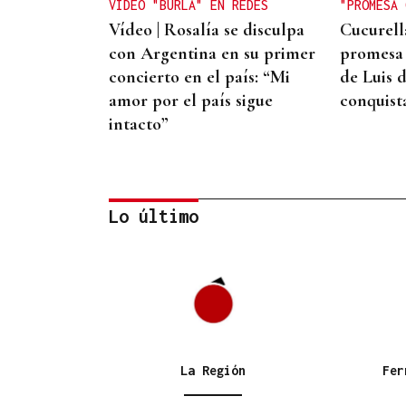
VÍDEO "BURLA" EN REDES
"PROMESA 
Vídeo | Rosalía se disculpa
Cucurell
con Argentina en su primer
promesa 
concierto en el país: “Mi
de Luis d
amor por el país sigue
conquist
intacto”
Lo último
QUEN CHO DIXO
¿Sabe usted que la reina
Letizia hizo un guiño a
Ourense en la final del
La Región
Fer
Mundial?