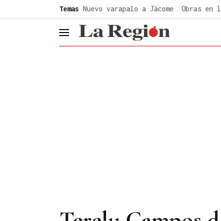
common.go-to-content
Temas
Nuevo varapalo a Jácome
Obras en l
header.menu.open
Terelu Campos de