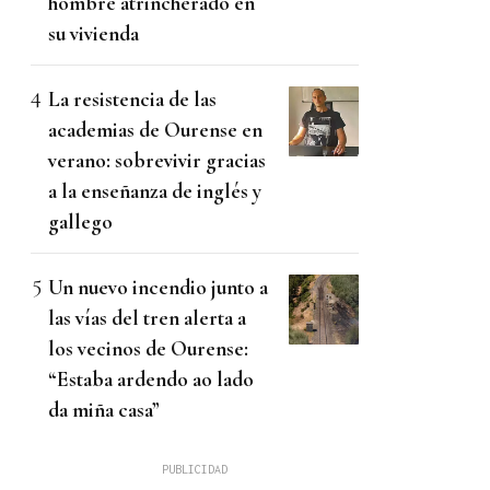
hombre atrincherado en
su vivienda
La resistencia de las
academias de Ourense en
verano: sobrevivir gracias
a la enseñanza de inglés y
gallego
Un nuevo incendio junto a
las vías del tren alerta a
los vecinos de Ourense:
“Estaba ardendo ao lado
da miña casa”