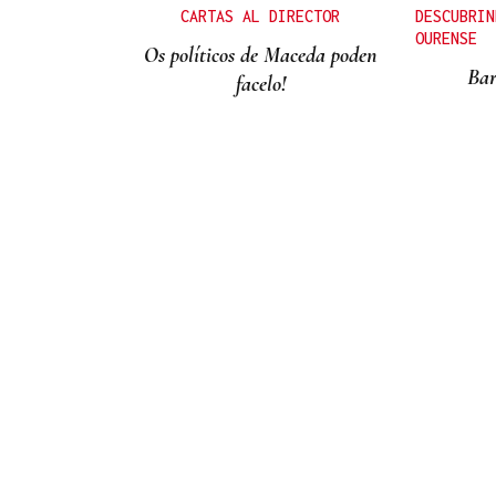
CARTAS AL DIRECTOR
DESCUBRIN
OURENSE
Os políticos de Maceda poden
Bar
facelo!
LOS TITULARES DE HOY
La portada de La Región de
este viernes, 7 de agosto