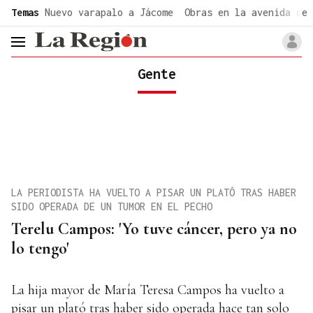
common.go-to-content
Temas
Nuevo varapalo a Jácome
Obras en la avenida de 
header.menu.open
Gente
LA PERIODISTA HA VUELTO A PISAR UN PLATÓ TRAS HABER
SIDO OPERADA DE UN TUMOR EN EL PECHO
Terelu Campos: 'Yo tuve cáncer, pero ya no
lo tengo'
La hija mayor de María Teresa Campos ha vuelto a
pisar un plató tras haber sido operada hace tan solo