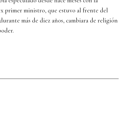
bía especulado desde hace meses con la
ex primer ministro, que estuvo al frente del
urante más de diez años, cambiara de religión
poder.