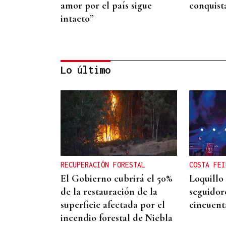
amor por el país sigue
conquist
intacto”
Lo último
QUEN CHO DIXO
¿Sabe usted que la reina
Letizia hizo un guiño a
Ourense en la final del
RECUPERACIÓN FORESTAL
COSTA FEI
Mundial?
El Gobierno cubrirá el 50%
Loquillo
de la restauración de la
seguidor
superficie afectada por el
cincuent
incendio forestal de Niebla