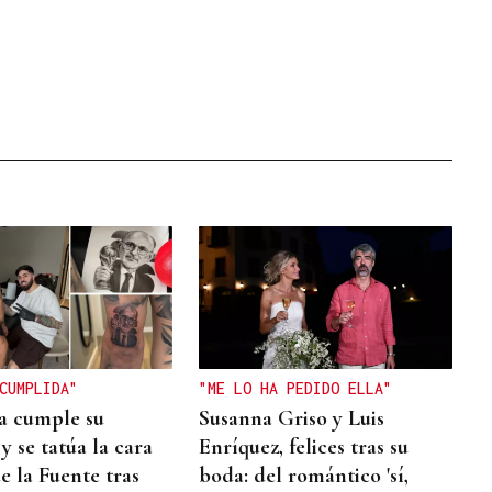
CUMPLIDA"
"ME LO HA PEDIDO ELLA"
a cumple su
Susanna Griso y Luis
y se tatúa la cara
Enríquez, felices tras su
e la Fuente tras
boda: del romántico 'sí,