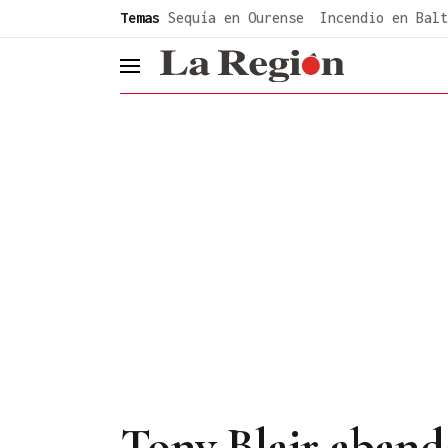
common.go-to-content
Temas
Sequía en Ourense
Incendio en Balt
header.menu.open
Tony Blair aband