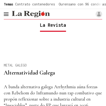
common.go-to-content
Temas
Contrato contenedores
Ourensano con 96 condenas
header.menu.open
La Revista
METAL GALEGO
Alternatividad Galega
A banda alternativa galega Arrhythmia aúna forzas
con Rebeliom do Inframundo nun rap combativo que
propón reflexionar sobre a industria cultural en
“Insaciables”, parte do EP que lanzará en 2026