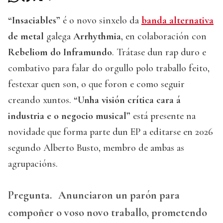
“Insaciables”
é o novo sinxelo da
banda alternativa
de metal
galega
Arrhythmia
, en colaboración con
Rebeliom do Inframundo
. Trátase dun rap duro e
combativo para falar do orgullo polo traballo feito,
festexar quen son, o que foron e como seguir
creando xuntos.
“Unha visión crítica cara á
industria e o negocio musical”
está presente na
novidade que forma parte dun EP a editarse en 2026
segundo Alberto Busto, membro de ambas as
agrupacións.
Pregunta.
Anunciaron un parón para
compoñer o voso novo traballo, prometendo