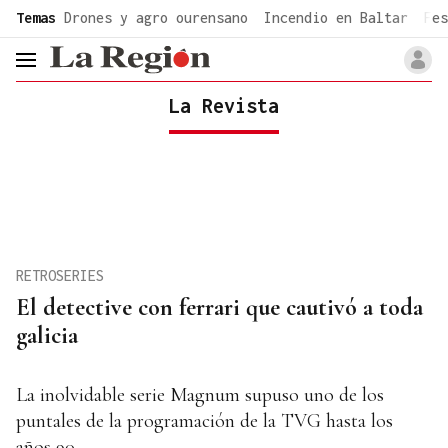
common.go-to-content
Temas
Drones y agro ourensano
Incendio en Baltar
Fes
header.menu.open
La Revista
RETROSERIES
El detective con ferrari que cautivó a toda
galicia
La inolvidable serie Magnum supuso uno de los
puntales de la programación de la TVG hasta los
años 90