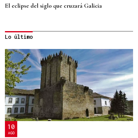
El eclipse del siglo que cruzará Galicia
Lo último
LA REVISTA
La playlist de... Jay Doe
10
AGO