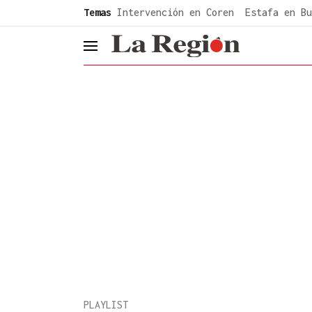
common.go-to-content
Temas
Intervención en Coren
Estafa en Bu
header.menu.open
PLAYLIST