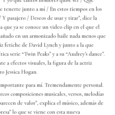
 “Y yo que tantos hombres quise ser / Qué
 tenerte junto a mí / En estos tiempos en los
 Y pasajero / Deseos de usar y tirar”, dice la
la que ya se conoce un video clip en el que el
pañado en un armonizado baile nada menos que
iz fetiche de David Lynch y junto a la que
tica serie “Twin Peaks” y a su “Audrey’s dance”.
e a efectos visuales, la figura de la actriz
ro Jessica Hogan.
 importante para mí. Tremendamente personal.
rcos composiciones musicales, versos, melodías
recen de valor”, explica el músico, además de
resa” lo que se viene con esta nueva