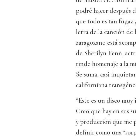
de música electrónica.
podré hacer después de
que todo es tan fugaz /
letra de la canción de 
zaragozano está acom
de Sherilyn Fenn, actr
rinde homenaje a la mí
Se suma, casi inquietant
californiana transgéne
“Este es un disco muy
Creo que hay en sus su
y producción que me pa
definir como una “sorp