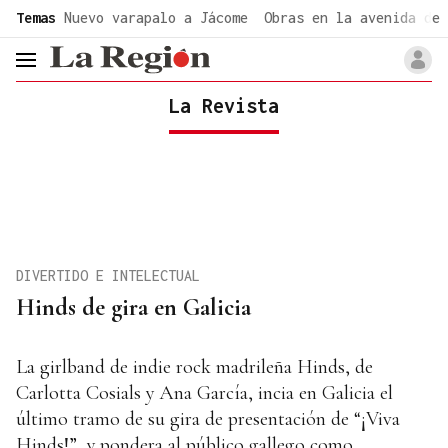
common.go-to-content
Temas
Nuevo varapalo a Jácome
Obras en la avenida de 
header.menu.open
La Revista
DIVERTIDO E INTELECTUAL
Hinds de gira en Galicia
La girlband de indie rock madrileña Hinds, de
Carlotta Cosials y Ana García, incia en Galicia el
último tramo de su gira de presentación de “¡Viva
Hinds!”, y pondera al público gallego como