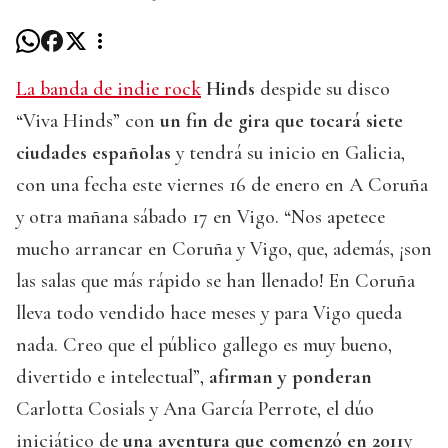
La banda de indie rock
Hinds
despide su disco
“Viva Hinds” con
un fin de gira que tocará siete
ciudades españolas
y tendrá su inicio en Galicia,
con una fecha este viernes 16 de enero en A Coruña
y otra mañana sábado 17 en Vigo. “Nos apetece
mucho arrancar en Coruña y Vigo, que, además, ¡son
las salas que más rápido se han llenado! En Coruña
lleva todo vendido hace meses y para Vigo queda
nada. Creo que el público gallego es muy bueno,
divertido e intelectual”,
afirman y ponderan
Carlotta Cosials y Ana García Perrote, el dúo
iniciático de
una aventura que comenzó en 2011
y