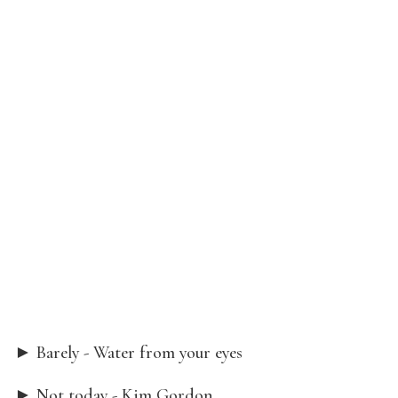
► Barely - Water from your eyes
► Not today - Kim Gordon