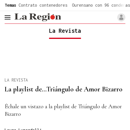
common.go-to-content
Temas
Contrato contenedores
Ourensano con 96 condenas
header.menu.open
La Revista
LA REVISTA
La playlist de...Triángulo de Amor Bizarro
Échale un vistazo a la playlist de Triángulo de Amor
Bizarro