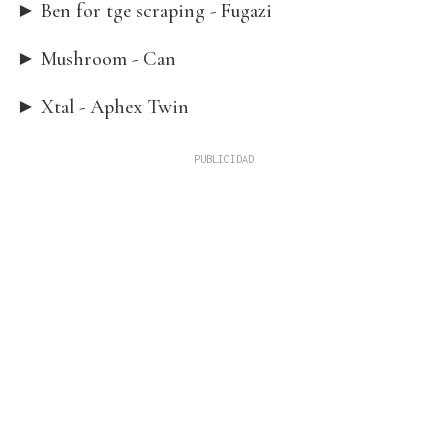
► Ben for tge scraping - Fugazi
► Mushroom - Can
► Xtal - Aphex Twin