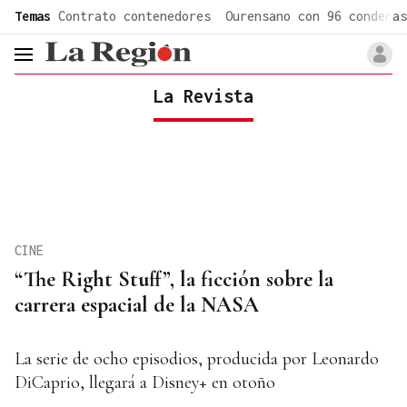
common.go-to-content
Temas
Contrato contenedores
Ourensano con 96 condenas
header.menu.open
La Revista
CINE
“The Right Stuff”, la ficción sobre la
carrera espacial de la NASA
La serie de ocho episodios, producida por Leonardo
DiCaprio, llegará a Disney+ en otoño