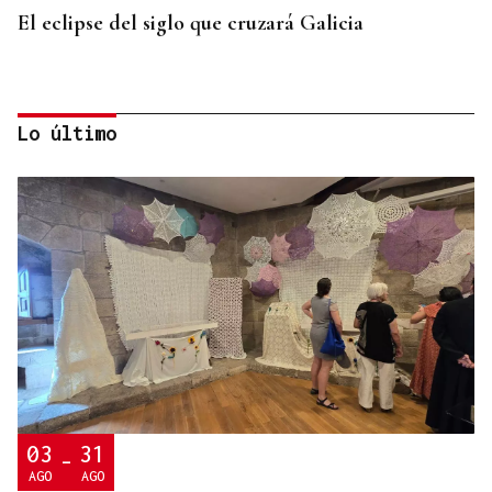
El eclipse del siglo que cruzará Galicia
Lo último
LA REVISTA
La playlist de... Jay Doe
03
31
-
AGO
AGO