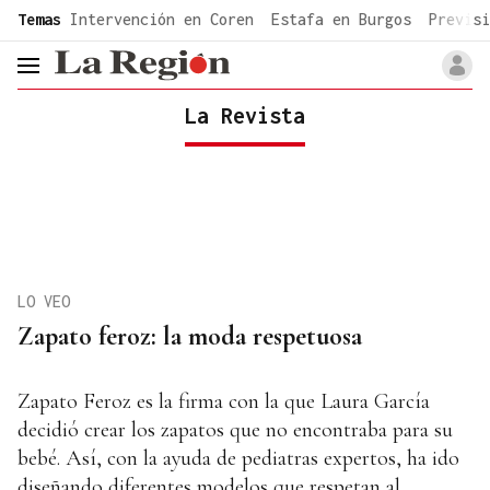
common.go-to-content
Temas
Intervención en Coren
Estafa en Burgos
Previsi
header.menu.open
La Revista
LO VEO
Zapato feroz: la moda respetuosa
Zapato Feroz es la firma con la que Laura García
decidió crear los zapatos que no encontraba para su
bebé. Así, con la ayuda de pediatras expertos, ha ido
diseñando diferentes modelos que respetan al