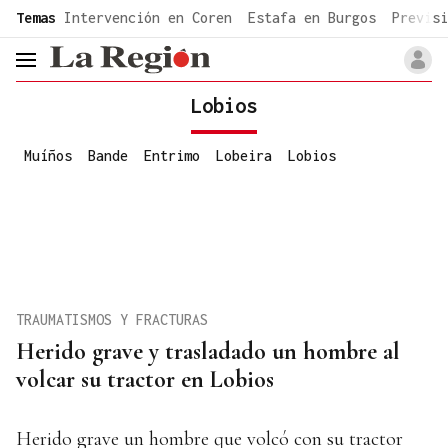
common.go-to-content
Temas
Intervención en Coren
Estafa en Burgos
Previsi
header.menu.open
Lobios
Muíños
Bande
Entrimo
Lobeira
Lobios
TRAUMATISMOS Y FRACTURAS
Herido grave y trasladado un hombre al
volcar su tractor en Lobios
Herido grave un hombre que volcó con su tractor