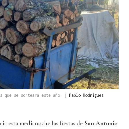
os que se sorteará este año.
|
Pablo Rodríguez
icia esta medianoche las fiestas de
San Antonio