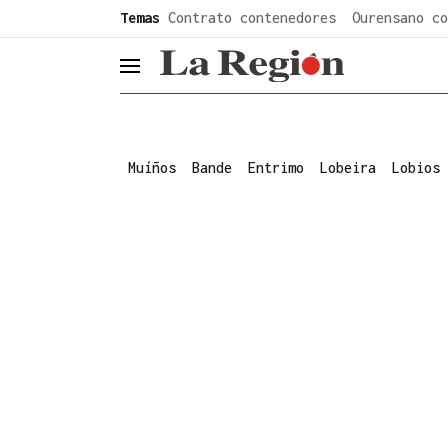
common.go-to-content
Temas
Contrato contenedores
Ourensano co
header.menu.open
Muíños
Bande
Entrimo
Lobeira
Lobios