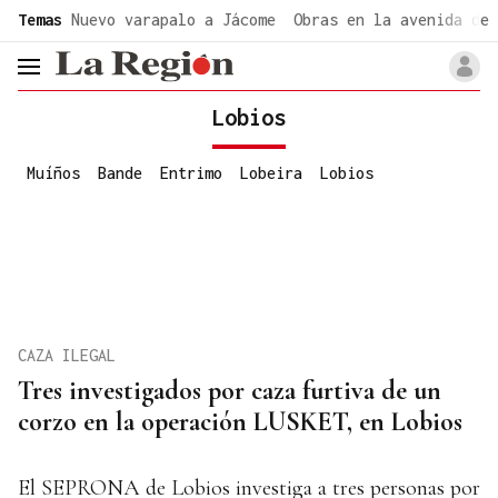
common.go-to-content
Temas
Nuevo varapalo a Jácome
Obras en la avenida de 
header.menu.open
Lobios
Muíños
Bande
Entrimo
Lobeira
Lobios
CAZA ILEGAL
Tres investigados por caza furtiva de un
corzo en la operación LUSKET, en Lobios
El SEPRONA de Lobios investiga a tres personas por