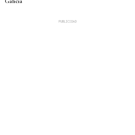
Galicia
Lalo Pavón
O AFIADOR
Un día haberá autobuses