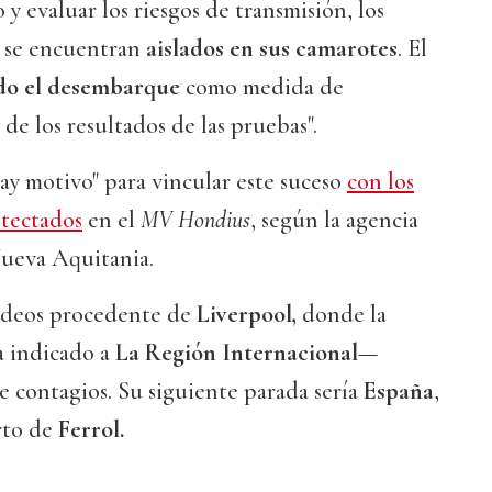
 y evaluar los riesgos de transmisión, los
s se encuentran
aislados en sus camarotes
. El
do el desembarque
como medida de
 de los resultados de las pruebas".
hay motivo" para vincular este suceso
con los
tectados
en el
MV Hondius
, según la agencia
Nueva Aquitania.
rdeos procedente de
Liverpool,
donde la
a indicado a
La Región Internacional
—
 contagios. Su siguiente parada sería
España
,
rto de
Ferrol.