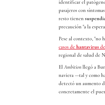
identificar el patógeno
pasajeros con síntoma
resto tienen
suspendi
precaución "a la espera
Pese al contexto, "no 
casos de
hantavirus
de
regional de salud de 
El
Ambition
llegó a Bu
naviera —tal y como h
detectó un aumento de
concretamente el pue