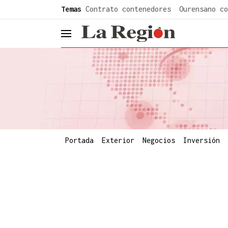
common.go-to-content
Temas
Contrato contenedores
Ourensano co
header.menu.open
Portada
Exterior
Negocios
Inversión